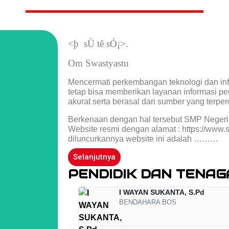
<þ sÙ tê sÓ¡>.
Om Swastyastu
Mencermati perkembangan teknologi dan info
tetap bisa memberikan layanan informasi pen
akurat serta berasal dari sumber yang terpe
Berkenaan dengan hal tersebut SMP Negeri
Website resmi dengan alamat : https://www.
diluncurkannya website ini adalah ………
Selanjutnya
PENDIDIK DAN TENAG
I WAYAN SUKANTA, S.Pd
BENDAHARA BOS