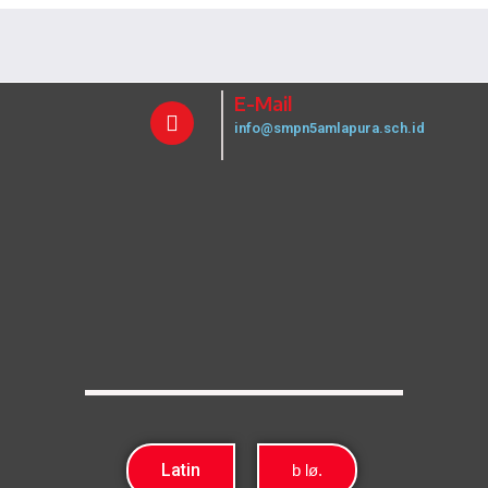
E-Mail
info@smpn5amlapura.sch.id
Latin
b lø.