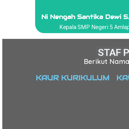
KEPALA SMP NEGERI 5 AML
Ni Nengah Santika Dewi S
Klik Disini
Kepala SMP Negeri 5 Amla
STAF 
Berikut Nama
KAUR KURIKULUM
KA