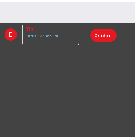
Tlp.
Cari disini
+6281-138-099-75