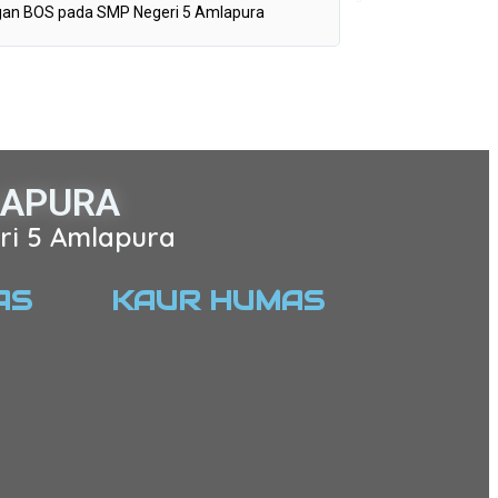
gan BOS pada SMP Negeri 5 Amlapura
Bertugas mengajar ma
LAPURA
ri 5 Amlapura
AS
KAUR HUMAS