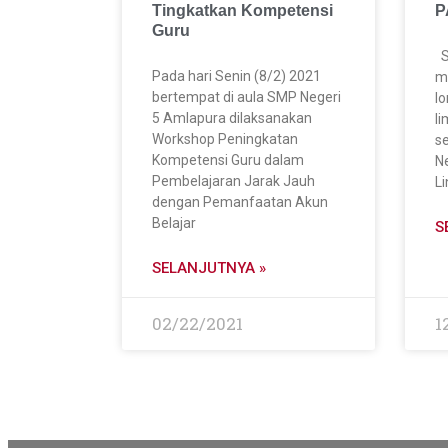
Tingkatkan Kompetensi
P
Guru
S
Pada hari Senin (8/2) 2021
m
bertempat di aula SMP Negeri
lo
5 Amlapura dilaksanakan
l
Workshop Peningkatan
s
Kompetensi Guru dalam
Ne
Pembelajaran Jarak Jauh
L
dengan Pemanfaatan Akun
Belajar
S
SELANJUTNYA »
02/22/2021
1