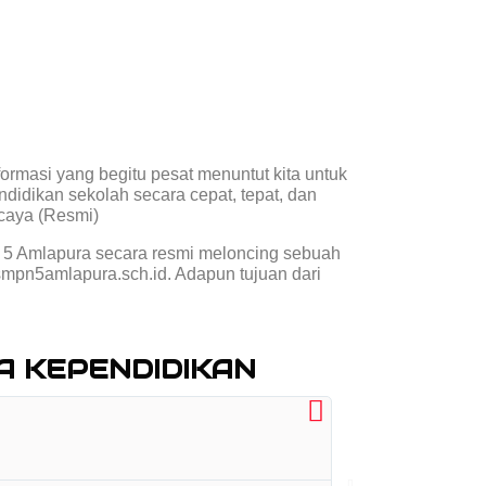
rmasi yang begitu pesat menuntut kita untuk
didikan sekolah secara cepat, tepat, dan
rcaya (Resmi)
 5 Amlapura secara resmi meloncing sebuah
smpn5amlapura.sch.id. Adapun tujuan dari
A KEPENDIDIKAN
I KETUT
ILMU PE