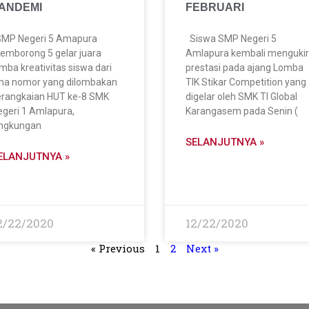
ANDEMI
FEBRUARI
MP Negeri 5 Amapura
Siswa SMP Negeri 5
emborong 5 gelar juara
Amlapura kembali mengukir
mba kreativitas siswa dari
prestasi pada ajang Lomba
ima nomor yang dilombakan
TIK Stikar Competition yang
erangkaian HUT ke-8 SMK
digelar oleh SMK TI Global
geri 1 Amlapura,
Karangasem pada Senin (
ingkungan
SELANJUTNYA »
ELANJUTNYA »
2/22/2020
12/22/2020
« Previous
1
2
Next »