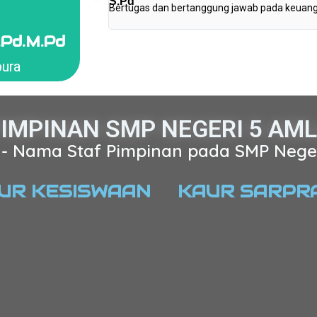
Bertugas dan bertanggung jawab pada keuan
APURA
.Pd.M.Pd
pura
PIMPINAN SMP NEGERI 5 AM
- Nama Staf Pimpinan pada SMP Nege
UR KESISWAAN
KAUR SARPR