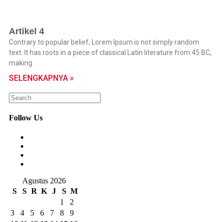
Artikel 4
Contrary to popular belief, Lorem Ipsum is not simply random
text. It has roots in a piece of classical Latin literature from 45 BC,
making
SELENGKAPNYA »
Follow Us
Agustus 2026
S
S
R
K
J
S
M
1
2
3
4
5
6
7
8
9