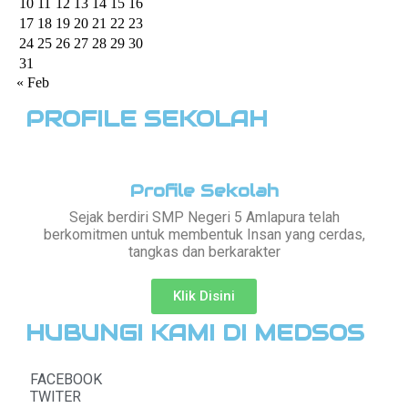
10
11
12
13
14
15
16
17
18
19
20
21
22
23
24
25
26
27
28
29
30
31
« Feb
PROFILE SEKOLAH
Profile Sekolah
Sejak berdiri SMP Negeri 5 Amlapura telah
berkomitmen untuk membentuk Insan yang cerdas,
tangkas dan berkarakter
Klik Disini
HUBUNGI KAMI DI MEDSOS
FACEBOOK
TWITER